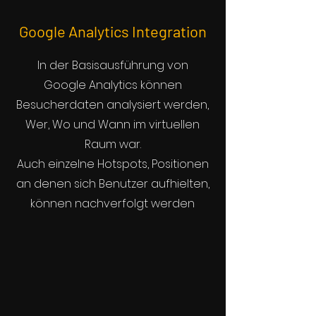
Google Analytics Integration
In der Basisausführung von
Google Analytics können
Besucherdaten analysiert werden,
Wer, Wo und Wann im virtuellen
Raum war.
Auch einzelne Hotspots, Positionen
an denen sich Benutzer aufhielten,
können nachverfolgt werden