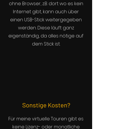
ohne Browser, z.B. dort wo es kein
Internet gibt, kann auch über
einen USB-Stick weitergegeben
werden. Diese läuft ganz
eigenständig, da alles nötige auf
dem Stick ist.
Sonstige Kosten?
Für meine virtuelle Touren gibt es
keine Lizenz- oder monatliche