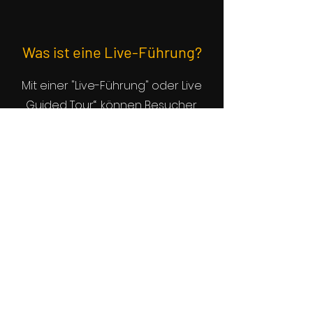
Was ist eine Live-Führung?
Mit einer "Live-Führung" oder Live
Guided Tour“, können Besucher
mittels einer Video- oder Audio-
Führung mit dem Betreiber, durch
den virtuellen Raum geführt
werden. Mehrere Besucher
können gleichzeitig zugeschalten
werden